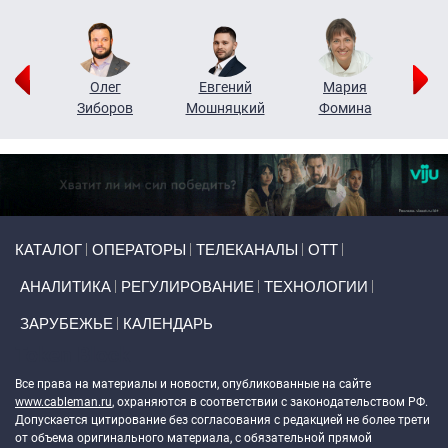
рий
Олег
Евгений
Мария
н
Зиборов
Мошняцкий
Фомина
Primary links
КАТАЛОГ
ОПЕРАТОРЫ
ТЕЛЕКАНАЛЫ
ОТТ
АНАЛИТИКА
РЕГУЛИРОВАНИЕ
ТЕХНОЛОГИИ
ЗАРУБЕЖЬЕ
КАЛЕНДАРЬ
Token Block
Все права на материалы и новости, опубликованные на сайте
www.cableman.ru
, охраняются в соответствии с законодательством РФ.
Допускается цитирование без согласования с редакцией не более трети
от объема оригинального материала, с обязательной прямой