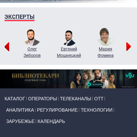
ЭКСПЕРТЫ
рий
Олег
Евгений
Мария
н
Зиборов
Мошняцкий
Фомина
Primary links
КАТАЛОГ
ОПЕРАТОРЫ
ТЕЛЕКАНАЛЫ
ОТТ
АНАЛИТИКА
РЕГУЛИРОВАНИЕ
ТЕХНОЛОГИИ
ЗАРУБЕЖЬЕ
КАЛЕНДАРЬ
Token Block