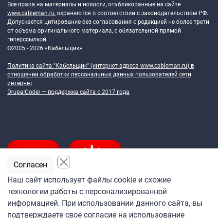
Все права на материалы и новости, опубликованные на сайте
www.cableman.ru
, охраняются в соответствии с законодательством РФ.
Допускается цитирование без согласования с редакцией не более трети
от объема оригинального материала, с обязательной прямой
гиперссылкой.
©2005 - 2026 «Кабельщик»
Политика сайта "Кабельщик" (интернет-адреса
www.cableman.ru
) в
отношении обработки персональных данных пользователей сети
интернет
DrupalCoder — поддержка сайта c 2017 года
Согласен
Наш сайт использует файлы cookie и схожие
технологии работы с персонализированной
Подпишитесь
информацией. При использовании данного сайта, вы
на ежедневную рассылку
подтверждаете свое согласие на использование