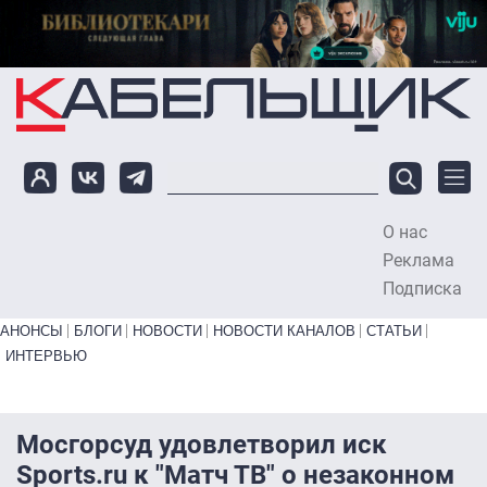
Перейти к основному содержанию
О нас
To
Реклама
Подписка
Primary links bottom
АНОНСЫ
БЛОГИ
НОВОСТИ
НОВОСТИ КАНАЛОВ
СТАТЬИ
ИНТЕРВЬЮ
Мосгорсуд удовлетворил иск
Sports.ru к "Матч ТВ" о незаконном