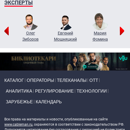
ЭКСПЕРТЫ
рий
Олег
Евгений
Мария
н
Зиборов
Мошняцкий
Фомина
Primary links
КАТАЛОГ
ОПЕРАТОРЫ
ТЕЛЕКАНАЛЫ
ОТТ
АНАЛИТИКА
РЕГУЛИРОВАНИЕ
ТЕХНОЛОГИИ
ЗАРУБЕЖЬЕ
КАЛЕНДАРЬ
Token Block
Все права на материалы и новости, опубликованные на сайте
www.cableman.ru
, охраняются в соответствии с законодательством РФ.
Допускается цитирование без согласования с редакцией не более трети