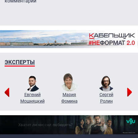
комментарии
ЭКСПЕРТЫ
ор
Евгений
Мария
Сергей
Н
ко
Мошняцкий
Фомина
Ролин