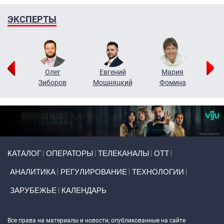
ЭКСПЕРТЫ
рий
Олег
Евгений
Мария
н
Зиборов
Мошняцкий
Фомина
Primary links
КАТАЛОГ
ОПЕРАТОРЫ
ТЕЛЕКАНАЛЫ
ОТТ
АНАЛИТИКА
РЕГУЛИРОВАНИЕ
ТЕХНОЛОГИИ
ЗАРУБЕЖЬЕ
КАЛЕНДАРЬ
Token Block
Все права на материалы и новости, опубликованные на сайте