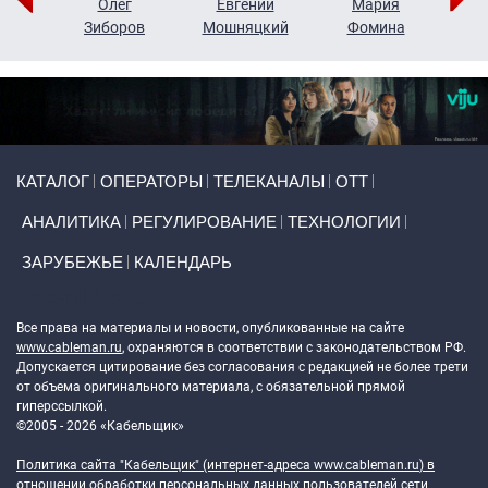
рий
Олег
Евгений
Мария
н
Зиборов
Мошняцкий
Фомина
Primary links
КАТАЛОГ
ОПЕРАТОРЫ
ТЕЛЕКАНАЛЫ
ОТТ
АНАЛИТИКА
РЕГУЛИРОВАНИЕ
ТЕХНОЛОГИИ
ЗАРУБЕЖЬЕ
КАЛЕНДАРЬ
Token Block
Все права на материалы и новости, опубликованные на сайте
www.cableman.ru
, охраняются в соответствии с законодательством РФ.
Допускается цитирование без согласования с редакцией не более трети
от объема оригинального материала, с обязательной прямой
гиперссылкой.
©2005 - 2026 «Кабельщик»
Политика сайта "Кабельщик" (интернет-адреса
www.cableman.ru
) в
отношении обработки персональных данных пользователей сети