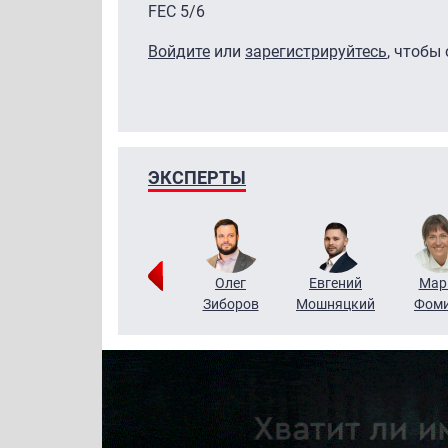
FEC 5/6
Войдите
или
зарегистрируйтесь
, чтобы
ЭКСПЕРТЫ
Тимур
Григорий
Олег
Евгений
Мар
Чудутов
Кузин
Зиборов
Мошняцкий
Фом