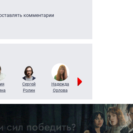
 оставлять комментарии
ия
Сергей
Надежда
Мария
Алексей
ина
Ролин
Орлова
Щербаль
Леонтьев