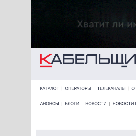
Перейти к основному содержанию
Primary links
КАТАЛОГ
ОПЕРАТОРЫ
ТЕЛЕКАНАЛЫ
О
Primary links bottom
АНОНСЫ
БЛОГИ
НОВОСТИ
НОВОСТИ 