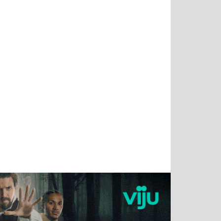
Татьяна
Тимур
Григорий
Олег
Воронова
Чудутов
Кузин
Зиборов