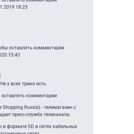
11.2019 18:25
ым
от
Яна Бельская
тобы оставлять комментарии
020 15:43
м
Не у всех трико есть
ы оставлять комментарии
 Shopping Russia) - телемагазин с
щает пресс-служба телеканала.
 в формате SD в сетях кабельных
путниковых сетях.