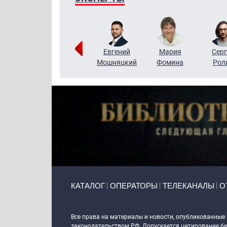
ригорий
Виктор
Евгений
Мария
Серг
Кузин
Бритько
Мошняцкий
Фомина
Рол
Primary links
КАТАЛОГ
ОПЕРАТОРЫ
ТЕЛЕКАНАЛЫ
О
Token Block
Все права на материалы и новости, опубликованные
законодательством РФ. Допускается цитирование без