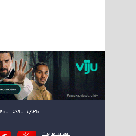
Тимур
Григорий
Виктор
Евгений
Чудутов
Кузин
Бритько
Мошняцкий
ЖЬЕ
КАЛЕНДАРЬ
Подпишитесь