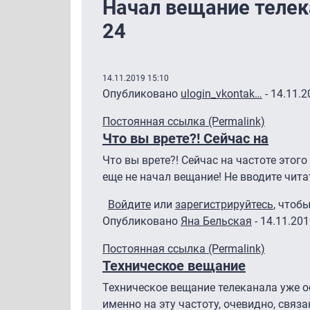
Начал вещание телек
24
14.11.2019 15:10
Опубликовано
ulogin_vkontak…
- 14.11.2
Постоянная ссылка (Permalink)
Что вы врете?! Сейчас на
Что вы врете?! Сейчас на частоте этого
еще не начал вещание! Не вводите чита
Войдите
или
зарегистрируйтесь
, чтоб
Опубликовано
Яна Бельская
- 14.11.201
Постоянная ссылка (Permalink)
Техническое вещание
Техническое вещание телеканала уже 
именно на эту частоту, очевидно, связ