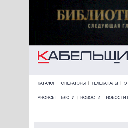
Перейти к основному содержанию
Primary links
КАТАЛОГ
ОПЕРАТОРЫ
ТЕЛЕКАНАЛЫ
О
Primary links bottom
АНОНСЫ
БЛОГИ
НОВОСТИ
НОВОСТИ 