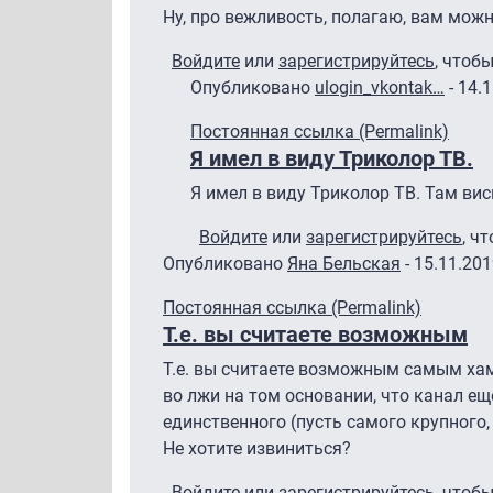
Ну, про вежливость, полагаю, вам можн
Войдите
или
зарегистрируйтесь
, чтоб
Опубликовано
ulogin_vkontak…
- 14.
Ответ на
Техническое вещание
от
Ян
Постоянная ссылка (Permalink)
Я имел в виду Триколор ТВ.
Я имел в виду Триколор ТВ. Там вис
Войдите
или
зарегистрируйтесь
, ч
Опубликовано
Яна Бельская
- 15.11.201
Постоянная ссылка (Permalink)
Т.е. вы считаете возможным
Т.е. вы считаете возможным самым х
во лжи на том основании, что канал ещ
единственного (пусть самого крупного,
Не хотите извиниться?
Войдите
или
зарегистрируйтесь
, чтоб