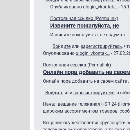
Опубликовано
ulogin_vkontak…
- 15.
Ответ на
Т.е. вы считаете возможн
Постоянная ссылка (Permalink)
Извините пожалуйста, не
Извините пожалуйста, не подумал...
Войдите
или
зарегистрируйтесь
, ч
Опубликовано
ulogin_vkontak…
- 27.02.2
Постоянная ссылка (Permalink)
Онлайн пора добавить на свое
Онлайн пора добавить на своем сайте . 
Войдите
или
зарегистрируйтесь
, чтоб
Начал вещание телеканал
HSR 24
(Home
широким ассортиментом товаров, сооб
Вещание осуществляется круглосуточно
телевизионных операторов, а также в с