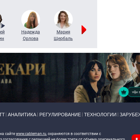
ей
Надежда
Мария
Алексей
Татьяна
ин
Орлова
Щербаль
Леонтьев
Воронова
ТТ
АНАЛИТИКА
РЕГУЛИРОВАНИЕ
ТЕХНОЛОГИИ
ЗАРУБЕ
 на сайте
www.cableman.ru
, охраняются в соответствии с
 согласования с редакцией не более трети от объема оригинального