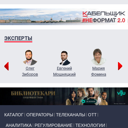
ЭКСПЕРТЫ
рий
Олег
Евгений
Мария
н
Зиборов
Мошняцкий
Фомина
Primary links
КАТАЛОГ
ОПЕРАТОРЫ
ТЕЛЕКАНАЛЫ
ОТТ
АНАЛИТИКА
РЕГУЛИРОВАНИЕ
ТЕХНОЛОГИИ