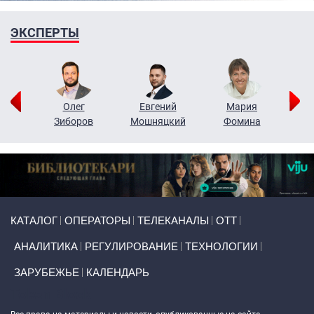
ЭКСПЕРТЫ
рий
Олег
Евгений
Мария
н
Зиборов
Мошняцкий
Фомина
Primary links
КАТАЛОГ
ОПЕРАТОРЫ
ТЕЛЕКАНАЛЫ
ОТТ
АНАЛИТИКА
РЕГУЛИРОВАНИЕ
ТЕХНОЛОГИИ
ЗАРУБЕЖЬЕ
КАЛЕНДАРЬ
Token Block