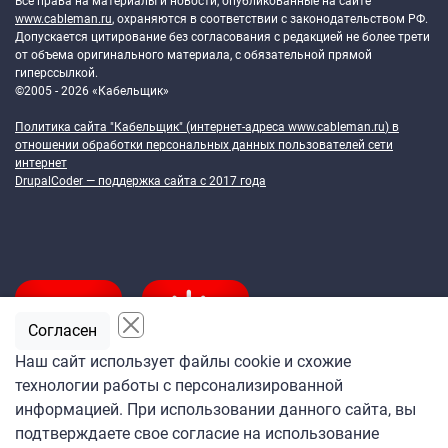
Все права на материалы и новости, опубликованные на сайте
www.cableman.ru
, охраняются в соответствии с законодательством РФ.
Допускается цитирование без согласования с редакцией не более трети
от объема оригинального материала, с обязательной прямой
гиперссылкой.
©2005 - 2026 «Кабельщик»
Политика сайта "Кабельщик" (интернет-адреса
www.cableman.ru
) в
отношении обработки персональных данных пользователей сети
интернет
DrupalCoder — поддержка сайта c 2017 года
Согласен
Наш сайт использует файлы cookie и схожие
технологии работы с персонализированной
Подпишитесь
информацией. При использовании данного сайта, вы
на ежедневную рассылку
подтверждаете свое согласие на использование