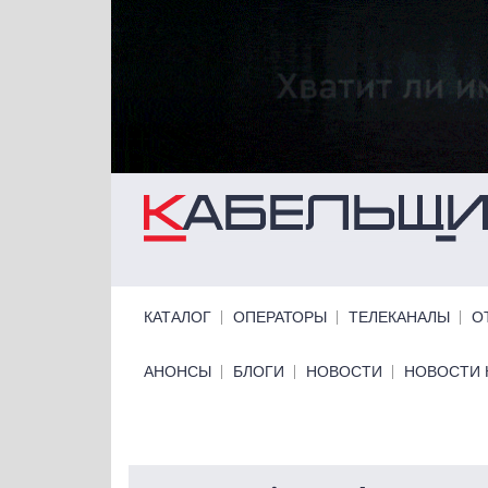
Перейти к основному содержанию
Primary links
КАТАЛОГ
ОПЕРАТОРЫ
ТЕЛЕКАНАЛЫ
О
Primary links bottom
АНОНСЫ
БЛОГИ
НОВОСТИ
НОВОСТИ 