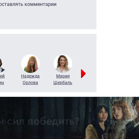
 оставлять комментарии
ей
Надежда
Мария
Алексей
Татьяна
ин
Орлова
Щербаль
Леонтьев
Воронова