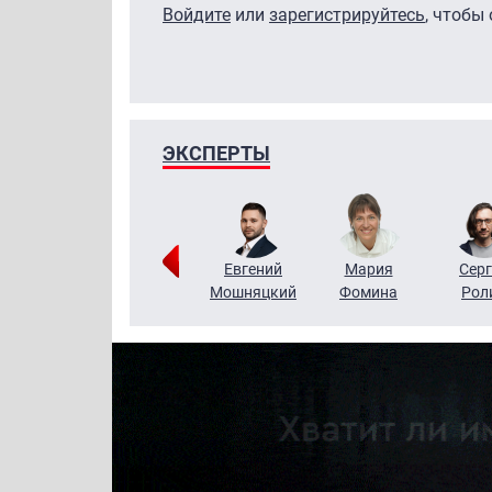
Войдите
или
зарегистрируйтесь
, чтобы
ЭКСПЕРТЫ
ригорий
Виктор
Евгений
Мария
Серг
Кузин
Бритько
Мошняцкий
Фомина
Рол