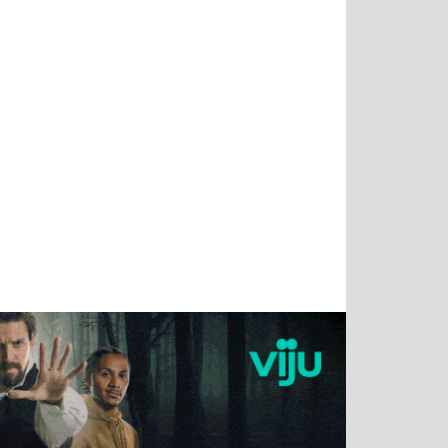
Тимур
Григорий
Виктор
Евгений
Чудутов
Кузин
Бритько
Мошняцкий