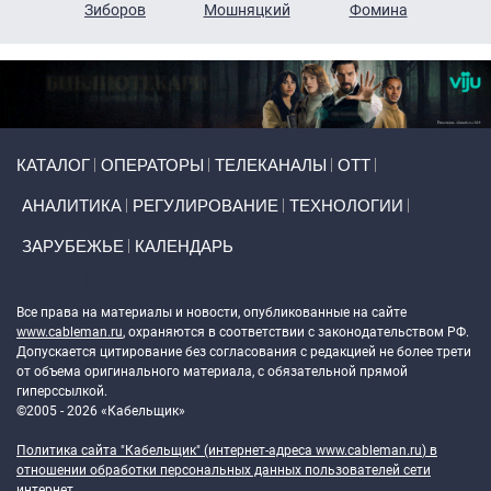
н
Зиборов
Мошняцкий
Фомина
Primary links
КАТАЛОГ
ОПЕРАТОРЫ
ТЕЛЕКАНАЛЫ
ОТТ
АНАЛИТИКА
РЕГУЛИРОВАНИЕ
ТЕХНОЛОГИИ
ЗАРУБЕЖЬЕ
КАЛЕНДАРЬ
Token Block
Все права на материалы и новости, опубликованные на сайте
www.cableman.ru
, охраняются в соответствии с законодательством РФ.
Допускается цитирование без согласования с редакцией не более трети
от объема оригинального материала, с обязательной прямой
гиперссылкой.
©2005 - 2026 «Кабельщик»
Политика сайта "Кабельщик" (интернет-адреса
www.cableman.ru
) в
отношении обработки персональных данных пользователей сети
интернет