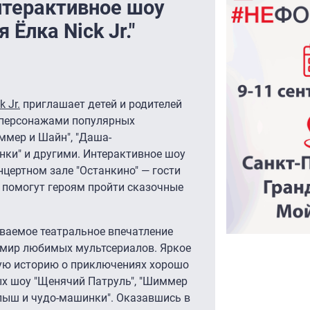
интерактивное шоу
 Ёлка Nick Jr."
k Jr.
приглашает детей и родителей
с персонажами популярных
ммер и Шайн", "Даша-
нки" и другими. Интерактивное шоу
онцертном зале "Останкино" — гости
 помогут героям пройти сказочные
бываемое театральное впечатление
в мир любимых мультсериалов. Яркое
ую историю о приключениях хорошо
х шоу "Щенячий Патруль", "Шиммер
спыш и чудо-машинки". Оказавшись в