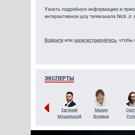
Узнать подробную информацию и приоб
интерактивное шоу телеканала Nick Jr
Войдите
или
зарегистрируйтесь
, чтобы
ЭКСПЕРТЫ
ригорий
Виктор
Евгений
Мария
Серг
Кузин
Бритько
Мошняцкий
Фомина
Рол