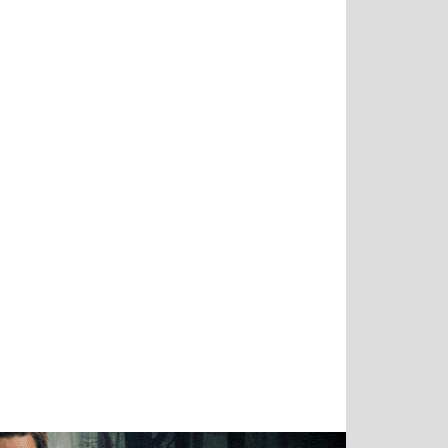
Тимур
Григорий
Виктор
Евгений
Чудутов
Кузин
Бритько
Мошняцкий