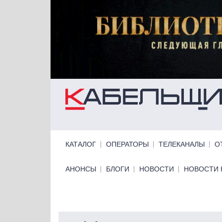
Перейти к основному содержанию
Primary links
КАТАЛОГ
ОПЕРАТОРЫ
ТЕЛЕКАНАЛЫ
О
Primary links bottom
АНОНСЫ
БЛОГИ
НОВОСТИ
НОВОСТИ 