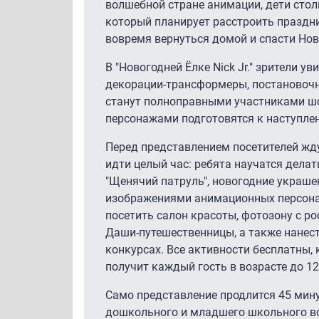
волшебной стране анимации, дети стол
который планирует расстроить праздни
вовремя вернуться домой и спасти Нов
В "Новогодней Ёлке Nick Jr." зрители у
декорации-трансформеры, постановоч
станут полноправными участниками ш
персонажами подготовятся к наступле
Перед представлением посетителей жду
идти целый час: ребята научатся дела
"Щенячий патруль", новогодние украше
изображениями анимационных персонаж
посетить салон красоты, фотозону с р
Даши-путешественницы, а также нанест
конкурсах. Все активности бесплатны, 
получит каждый гость в возрасте до 12
Само представление продлится 45 мину
дошкольного и младшего школьного во