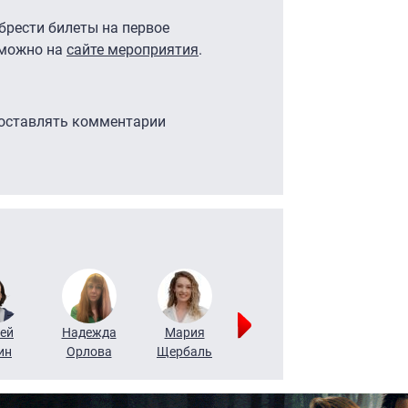
рести билеты на первое
. можно на
сайте мероприятия
.
 оставлять комментарии
ей
Надежда
Мария
Алексей
Татьяна
ин
Орлова
Щербаль
Леонтьев
Воронова