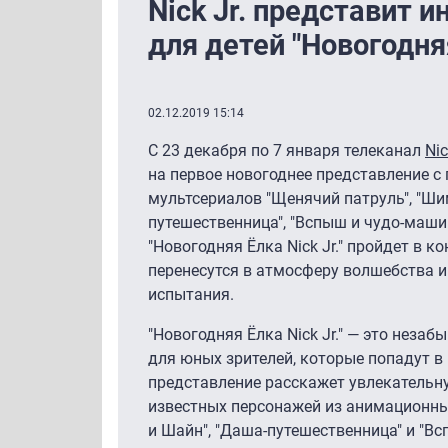
Nick Jr. представит 
для детей "Новогодняя
02.12.2019 15:14
С 23 декабря по 7 января телеканал
Nic
на первое новогоднее представление 
мультсериалов "Щенячий патруль", "Ши
путешественница", "Вспыш и чудо-маши
"Новогодняя Ёлка Nick Jr." пройдет в к
перенесутся в атмосферу волшебства и
испытания.
"Новогодняя Ёлка Nick Jr." — это неза
для юных зрителей, которые попадут 
представление расскажет увлекательн
известных персонажей из анимационны
и Шайн", "Даша-путешественница" и "В