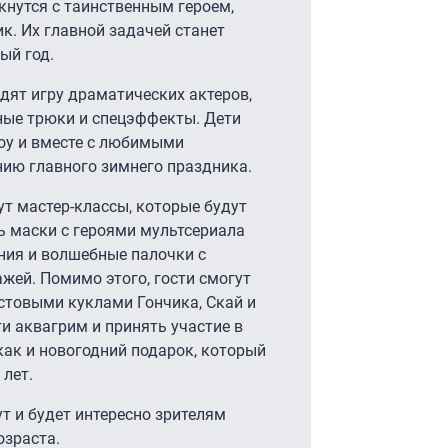
кнутся с таинственным героем,
к. Их главной задачей станет
ый год.
видят игру драматических актеров,
ные трюки и спецэффекты. Дети
оу и вместе с любимыми
нию главного зимнего праздника.
т мастер-классы, которые будут
ть маски с героями мультсериала
ния и волшебные палочки с
ей. Помимо этого, гости смогут
остовыми куклами Гончика, Скай и
и аквагрим и принять участие в
как и новогодний подарок, который
 лет.
т и будет интересно зрителям
зраста.