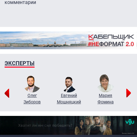
комментарии
ЭКСПЕРТЫ
рий
Олег
Евгений
Мария
н
Зиборов
Мошняцкий
Фомина