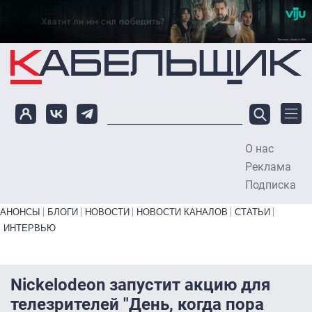
Перейти к основному содержанию
О нас
To
Реклама
Подписка
Primary links bottom
АНОНСЫ
БЛОГИ
НОВОСТИ
НОВОСТИ КАНАЛОВ
СТАТЬИ
ИНТЕРВЬЮ
Nickelodeon запустит акцию для
телезрителей "День, когда пора