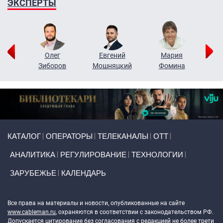
ЭКСПЕРТЫ
рий
Олег
Евгений
Мария
н
Зиборов
Мошняцкий
Фомина
Primary links
КАТАЛОГ
ОПЕРАТОРЫ
ТЕЛЕКАНАЛЫ
ОТТ
АНАЛИТИКА
РЕГУЛИРОВАНИЕ
ТЕХНОЛОГИИ
ЗАРУБЕЖЬЕ
КАЛЕНДАРЬ
Token Block
Все права на материалы и новости, опубликованные на сайте
www.cableman.ru
, охраняются в соответствии с законодательством РФ.
Допускается цитирование без согласования с редакцией не более трети