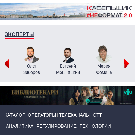
ЭКСПЕРТЫ
рий
Олег
Евгений
Мария
н
Зиборов
Мошняцкий
Фомина
Primary links
КАТАЛОГ
ОПЕРАТОРЫ
ТЕЛЕКАНАЛЫ
ОТТ
АНАЛИТИКА
РЕГУЛИРОВАНИЕ
ТЕХНОЛОГИИ