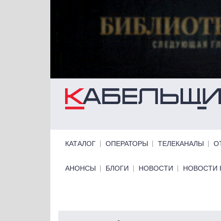
Перейти к основному содержанию
Primary links
КАТАЛОГ
ОПЕРАТОРЫ
ТЕЛЕКАНАЛЫ
О
Primary links bottom
АНОНСЫ
БЛОГИ
НОВОСТИ
НОВОСТИ 