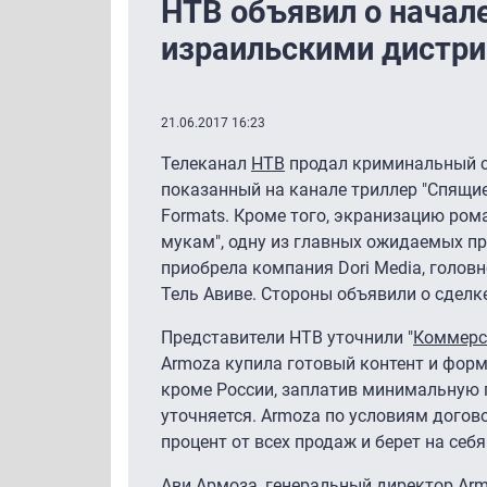
НТВ объявил о начале
израильскими дистр
21.06.2017 16:23
Телеканал
НТВ
продал криминальный се
показанный на канале триллер "Спящи
Formats. Кроме того, экранизацию ром
мукам", одну из главных ожидаемых пр
приобрела компания Dori Media, голов
Тель Авиве. Стороны объявили о сделк
Представители НТВ уточнили "
Коммерс
Armoza купила готовый контент и форм
кроме России, заплатив минимальную 
уточняется. Armoza по условиям догов
процент от всех продаж и берет на себ
Ави Армоза, генеральный директор Arm