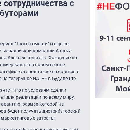
 сотрудничества с
ибуторами
риал "Трасса смерти" и еще не
е" израильской компании Armoza
ана Алексея Толстого "Хождение по
емьер канала в новом сезоне,
ной офис которой также находится в
е на телерынке NATPE в Будапеште.
анту
", что по условиям сделки
ат для реализации по всему миру,
гарантию, размер которой не
ора будет получать дистрибуторский
я маркетинговые затраты.
oza Formats, сообщил журналистам,