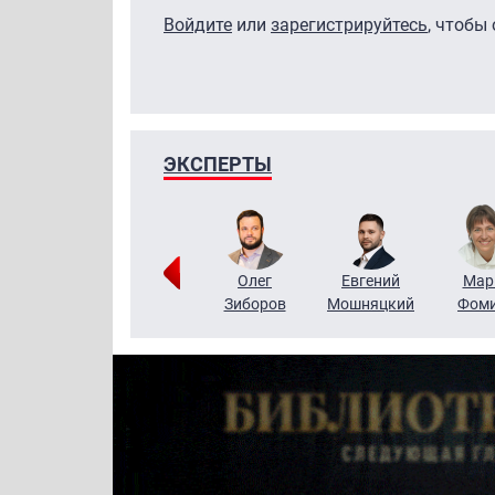
Войдите
или
зарегистрируйтесь
, чтобы
ЭКСПЕРТЫ
Тимур
Григорий
Олег
Евгений
Мар
Чудутов
Кузин
Зиборов
Мошняцкий
Фом