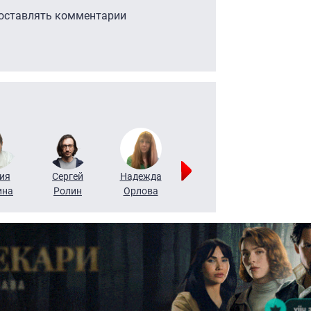
 оставлять комментарии
ия
Сергей
Надежда
Мария
Алексей
ина
Ролин
Орлова
Щербаль
Леонтьев