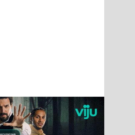
Татьяна
Тимур
Григорий
Олег
Воронова
Чудутов
Кузин
Зиборов