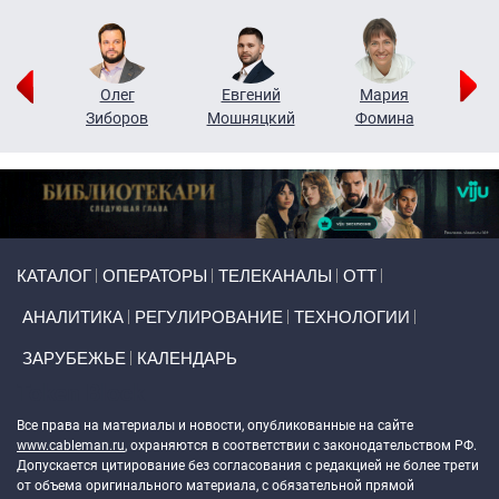
рий
Олег
Евгений
Мария
н
Зиборов
Мошняцкий
Фомина
Primary links
КАТАЛОГ
ОПЕРАТОРЫ
ТЕЛЕКАНАЛЫ
ОТТ
АНАЛИТИКА
РЕГУЛИРОВАНИЕ
ТЕХНОЛОГИИ
ЗАРУБЕЖЬЕ
КАЛЕНДАРЬ
Token Block
Все права на материалы и новости, опубликованные на сайте
www.cableman.ru
, охраняются в соответствии с законодательством РФ.
Допускается цитирование без согласования с редакцией не более трети
от объема оригинального материала, с обязательной прямой