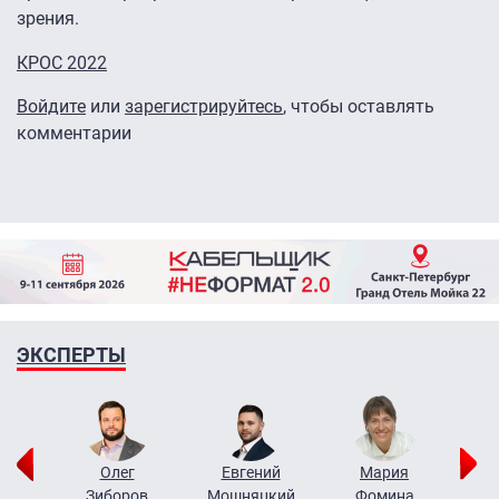
зрения.
КРОС 2022
Войдите
или
зарегистрируйтесь
, чтобы оставлять
комментарии
ЭКСПЕРТЫ
рий
Олег
Евгений
Мария
н
Зиборов
Мошняцкий
Фомина