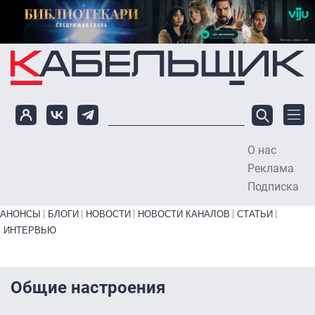
Перейти к основному содержанию
О нас
To
Реклама
Подписка
Primary links bottom
АНОНСЫ
БЛОГИ
НОВОСТИ
НОВОСТИ КАНАЛОВ
СТАТЬИ
ИНТЕРВЬЮ
Общие настроения