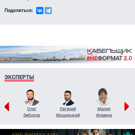
Поделиться:
ЭКСПЕРТЫ
рий
Олег
Евгений
Мария
н
Зиборов
Мошняцкий
Фомина