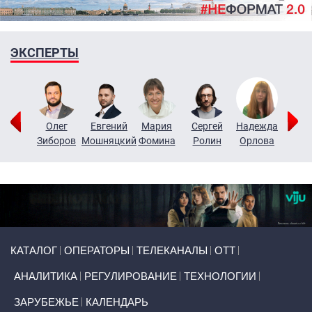
ЭКСПЕРТЫ
игорий
Олег
Евгений
Мария
Сергей
Надежда
Мар
узин
Зиборов
Мошняцкий
Фомина
Ролин
Орлова
Щерб
Primary links
КАТАЛОГ
ОПЕРАТОРЫ
ТЕЛЕКАНАЛЫ
ОТТ
АНАЛИТИКА
РЕГУЛИРОВАНИЕ
ТЕХНОЛОГИИ
ЗАРУБЕЖЬЕ
КАЛЕНДАРЬ