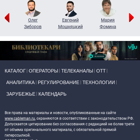
рий
Олег
Евгений
Мария
н
Зиборов
Мошняцкий
Фомина
Primary links
КАТАЛОГ
ОПЕРАТОРЫ
ТЕЛЕКАНАЛЫ
ОТТ
АНАЛИТИКА
РЕГУЛИРОВАНИЕ
ТЕХНОЛОГИИ
ЗАРУБЕЖЬЕ
КАЛЕНДАРЬ
Token Block
Все права на материалы и новости, опубликованные на сайте
www.cableman.ru
, охраняются в соответствии с законодательством РФ.
Допускается цитирование без согласования с редакцией не более трети
от объема оригинального материала, с обязательной прямой
гиперссылкой.