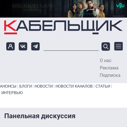
Перейти к основному содержанию
О нас
To
Реклама
Подписка
Primary links bottom
АНОНСЫ
БЛОГИ
НОВОСТИ
НОВОСТИ КАНАЛОВ
СТАТЬИ
ИНТЕРВЬЮ
Панельная дискуссия