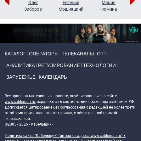
рий
Олег
Евгений
Мария
н
Зиборов
Мошняцкий
Фомина
Primary links
КАТАЛОГ
ОПЕРАТОРЫ
ТЕЛЕКАНАЛЫ
ОТТ
АНАЛИТИКА
РЕГУЛИРОВАНИЕ
ТЕХНОЛОГИИ
ЗАРУБЕЖЬЕ
КАЛЕНДАРЬ
Token Block
Все права на материалы и новости, опубликованные на сайте
www.cableman.ru
, охраняются в соответствии с законодательством РФ.
Допускается цитирование без согласования с редакцией не более трети
от объема оригинального материала, с обязательной прямой
гиперссылкой.
©2005 - 2026 «Кабельщик»
Политика сайта "Кабельщик" (интернет-адреса
www.cableman.ru
) в