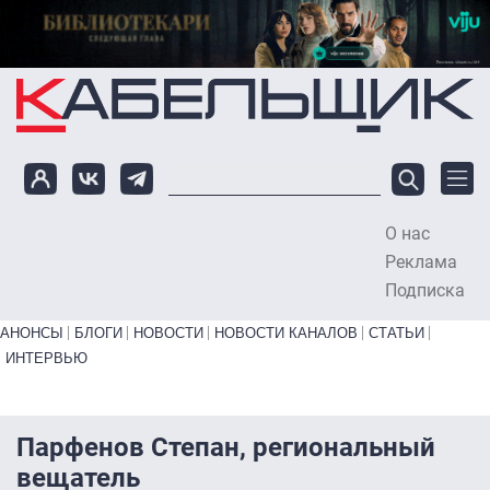
Перейти к основному содержанию
О нас
To
Реклама
Подписка
Primary links bottom
АНОНСЫ
БЛОГИ
НОВОСТИ
НОВОСТИ КАНАЛОВ
СТАТЬИ
ИНТЕРВЬЮ
Парфенов Степан, региональный
вещатель