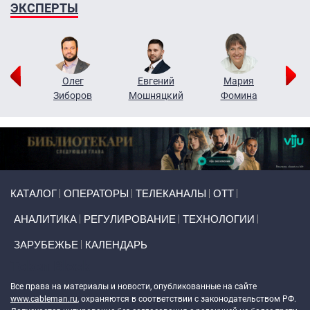
ЭКСПЕРТЫ
рий
Олег
Евгений
Мария
н
Зиборов
Мошняцкий
Фомина
Primary links
КАТАЛОГ
ОПЕРАТОРЫ
ТЕЛЕКАНАЛЫ
ОТТ
АНАЛИТИКА
РЕГУЛИРОВАНИЕ
ТЕХНОЛОГИИ
ЗАРУБЕЖЬЕ
КАЛЕНДАРЬ
Token Block
Все права на материалы и новости, опубликованные на сайте
www.cableman.ru
, охраняются в соответствии с законодательством РФ.