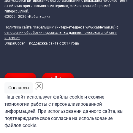
Допускается цитирование без согласования с редакцией не более трети
от объема оригинального материала, с обязательной прямой
гиперссылкой.
©2005 - 2026 «Кабельщик»
Политика сайта "Кабельщик" (интернет-адреса
www.cableman.ru
) в
отношении обработки персональных данных пользователей сети
интернет
DrupalCoder — поддержка сайта c 2017 года
Согласен
Наш сайт использует файлы cookie и схожие
технологии работы с персонализированной
Подпишитесь
информацией. При использовании данного сайта, вы
на ежедневную рассылку
подтверждаете свое согласие на использование
«Кабельщика»
файлов cookie.