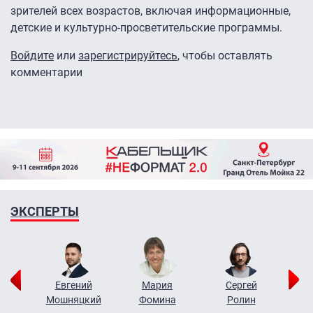
зрителей всех возрастов, включая информационные,
детские и культурно-просветительские программы.
Войдите
или
зарегистрируйтесь
, чтобы оставлять
комментарии
ЭКСПЕРТЫ
ор
Евгений
Мария
Сергей
Н
ко
Мошняцкий
Фомина
Ролин