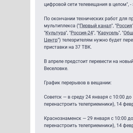
цифровой сети телевещания в целом", - 
По окончании технических работ для 
мультиплекса ("
Первый канал
", "
Россия
"
Культура
", "
Россия-24
", "
Карусель
", "
Общ
Центр
") телезрителям нужно будет пер
приставки на 37 ТВК.
В апреле предстоит перевести на новы
Веселовке.
График перерывов в вещании:
Советск — в среду 24 января с 10:00 до
перенастроить телеприемники), 14 февра
Краснознаменск — 29 января с 10:00 до
перенастроить телеприемники), 14 февра