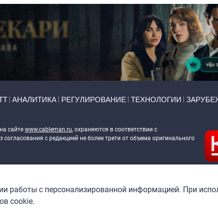
ТТ
АНАЛИТИКА
РЕГУЛИРОВАНИЕ
ТЕХНОЛОГИИ
ЗАРУБЕ
 на сайте
www.cableman.ru
, охраняются в соответствии с
 согласования с редакцией не более трети от объема оригинального
ableman.ru
) в отношении обработки персональных данных
гии работы с персонализированной информацией. При испо
в cookie.