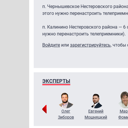
п. Чернышевское Нестеровского района 
этого нужно перенастроить телеприемни
п. Калинино Нестеровского района — 6 ф
нужно перенастроить телеприемники).
Войдите
или
зарегистрируйтесь
, чтобы
ЭКСПЕРТЫ
Тимур
Григорий
Олег
Евгений
Мар
Чудутов
Кузин
Зиборов
Мошняцкий
Фом