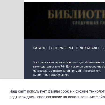
Primary links
КАТАЛОГ
ОПЕРАТОРЫ
ТЕЛЕКАНАЛЫ
О
Token Block
Все права на материалы и новости, опубликованные
законодательством РФ. Допускается цитирование без
материала, с обязательной прямой гиперссылкой.
©2005 - 2026 «Кабельщик»
Политика сайта "Кабельщик" (интернет-адреса
www.c
пользователей сети интернет
Наш сайт использует файлы cookie и схожие техноло
DrupalCoder — поддержка сайта c 2017 года
подтверждаете свое согласие на использование файло