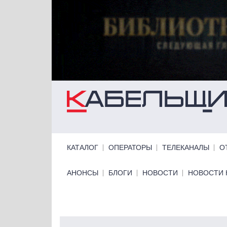
Перейти к основному содержанию
Primary links
КАТАЛОГ
ОПЕРАТОРЫ
ТЕЛЕКАНАЛЫ
О
Primary links bottom
АНОНСЫ
БЛОГИ
НОВОСТИ
НОВОСТИ 