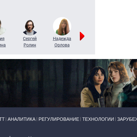
ия
Сергей
Надежда
Мария
Алексей
ина
Ролин
Орлова
Щербаль
Леонтьев
ТТ
АНАЛИТИКА
РЕГУЛИРОВАНИЕ
ТЕХНОЛОГИИ
ЗАРУБЕ