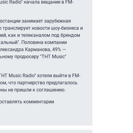
usic Radio" начала вещание в FM-
иостанции занимает зарубежная
о транслирует новости шоу-бизнеса и
ей, как и телеканалом под брендом
кальный". Половина компании
 Александра Карманова, 49% —
ьному продюсеру "ТНТ Music"
НТ Music Radio" хотели выйти в FM-
том, что партнерство предлагалось
оны не пришли к соглашению.
 оставлять комментарии