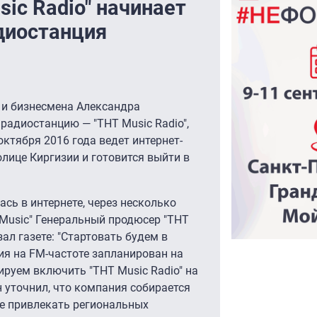
ic Radio" начинает
диостанция
 и бизнесмена Александра
радиостанцию — "ТНТ Music Radio",
октября 2016 года ведет интернет-
олице Киргизии и готовится выйти в
сь в интернете, через несколько
 Music" Генеральный продюсер "ТНТ
ал газете: "Стартовать будем в
ия на FM-частоте запланирован на
нируем включить "ТНТ Music Radio" на
н уточнил, что компания собирается
же привлекать региональных