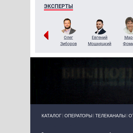
ЭКСПЕРТЫ
Тимур
Григорий
Олег
Евгений
Мар
Чудутов
Кузин
Зиборов
Мошняцкий
Фом
Primary links
КАТАЛОГ
ОПЕРАТОРЫ
ТЕЛЕКАНАЛЫ
О
Token Block