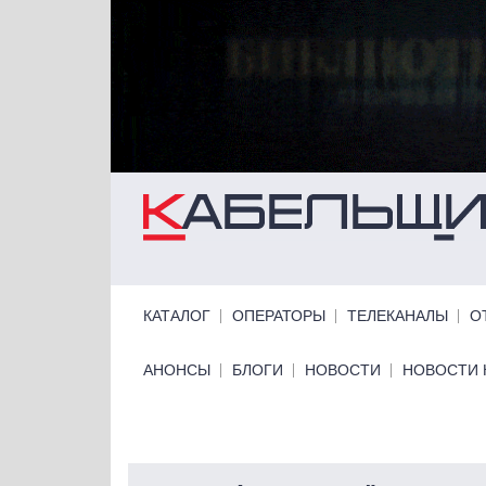
Перейти к основному содержанию
Primary links
КАТАЛОГ
ОПЕРАТОРЫ
ТЕЛЕКАНАЛЫ
О
Primary links bottom
АНОНСЫ
БЛОГИ
НОВОСТИ
НОВОСТИ 