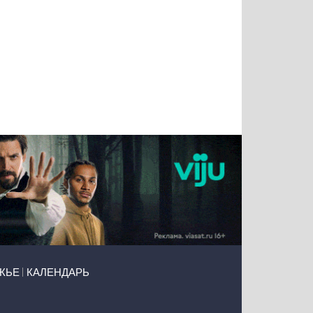
Татьяна
Тимур
Григорий
Олег
Воронова
Чудутов
Кузин
Зиборов
ЖЬЕ
КАЛЕНДАРЬ