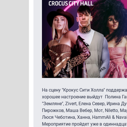
На сцену "Крокус Сити Холла" поддерж
хорошее настроение выйдут Полина Гаг
"Земляне", Zivert, Елена Север, Ирина Ду
Пирожков, Маша Вебер, Мот, Niletto, М
Люся Чеботина, Ханна, HammAli & Navai
Мероприятие пройдет уже в одиннадца