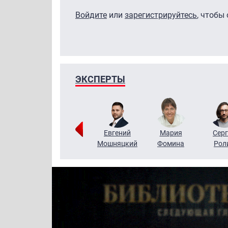
Войдите
или
зарегистрируйтесь
, чтобы
ЭКСПЕРТЫ
ригорий
Виктор
Евгений
Мария
Серг
Кузин
Бритько
Мошняцкий
Фомина
Рол