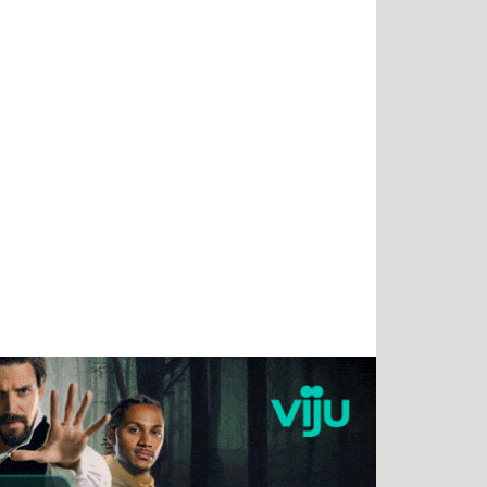
Тимур
Григорий
Виктор
Евгений
Чудутов
Кузин
Бритько
Мошняцкий