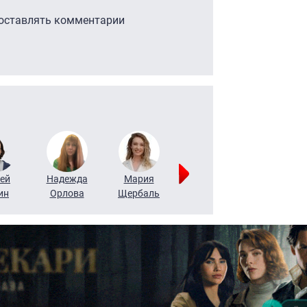
 оставлять комментарии
ей
Надежда
Мария
Алексей
Татьяна
ин
Орлова
Щербаль
Леонтьев
Воронова