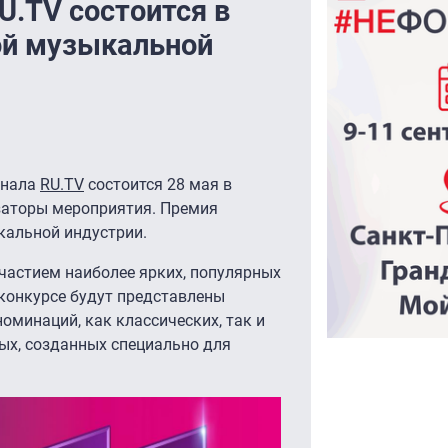
U.TV состоится в
ой музыкальной
анала
RU.TV
состоится 28 мая в
изаторы мероприятия. Премия
кальной индустрии.
частием наиболее ярких, популярных
 конкурсе будут представлены
оминаций, как классических, так и
ых, созданных специально для