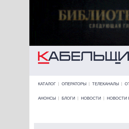
Перейти к основному содержанию
Primary links
КАТАЛОГ
ОПЕРАТОРЫ
ТЕЛЕКАНАЛЫ
О
Primary links bottom
АНОНСЫ
БЛОГИ
НОВОСТИ
НОВОСТИ 