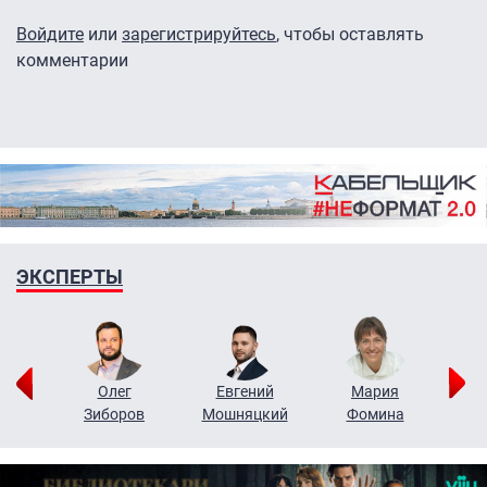
Войдите
или
зарегистрируйтесь
, чтобы оставлять
комментарии
ЭКСПЕРТЫ
рий
Олег
Евгений
Мария
н
Зиборов
Мошняцкий
Фомина