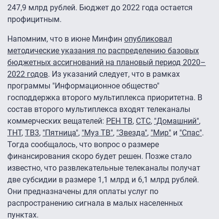
247,9 млрд рублей. Бюджет до 2022 года остается
профицитным.
Напомним, что в июне Минфин
опубликовал
методические указания по распределению базовых
бюджетных ассигнований на плановый период 2020–
2022 годов
. Из указаний следует, что в рамках
программы "Информационное общество"
господдержка второго мультиплекса приоритетна. В
состав второго мультиплекса входят телеканалы
коммерческих вещателей:
РЕН ТВ
,
СТС
,
"Домашний"
,
ТНТ
,
ТВ3
,
"Пятница"
,
"Муз ТВ"
,
"Звезда"
,
"Мир"
и
"Спас"
.
Тогда сообщалось, что вопрос о размере
финансирования скоро будет решен. Позже стало
известно, что развлекательные телеканалы получат
две субсидии в размере 1,1 млрд и 6,1 млрд рублей.
Они предназначены для оплаты услуг по
распространению сигнала в малых населенных
пунктах.