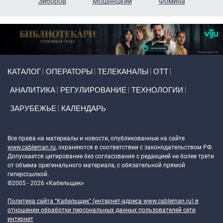
н
Зиборов
Мошняцкий
Фомина
Primary links
КАТАЛОГ
ОПЕРАТОРЫ
ТЕЛЕКАНАЛЫ
ОТТ
АНАЛИТИКА
РЕГУЛИРОВАНИЕ
ТЕХНОЛОГИИ
ЗАРУБЕЖЬЕ
КАЛЕНДАРЬ
Token Block
Все права на материалы и новости, опубликованные на сайте
www.cableman.ru
, охраняются в соответствии с законодательством РФ.
Допускается цитирование без согласования с редакцией не более трети
от объема оригинального материала, с обязательной прямой
гиперссылкой.
©2005 - 2026 «Кабельщик»
Политика сайта "Кабельщик" (интернет-адреса
www.cableman.ru
) в
отношении обработки персональных данных пользователей сети
интернет