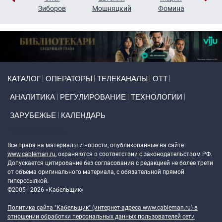
н
Зиборов
Мошняцкий
Фомина
Primary links
КАТАЛОГ
ОПЕРАТОРЫ
ТЕЛЕКАНАЛЫ
ОТТ
АНАЛИТИКА
РЕГУЛИРОВАНИЕ
ТЕХНОЛОГИИ
ЗАРУБЕЖЬЕ
КАЛЕНДАРЬ
Token Block
Все права на материалы и новости, опубликованные на сайте
www.cableman.ru
, охраняются в соответствии с законодательством РФ.
Допускается цитирование без согласования с редакцией не более трети
от объема оригинального материала, с обязательной прямой
гиперссылкой.
©2005 - 2026 «Кабельщик»
Политика сайта "Кабельщик" (интернет-адреса
www.cableman.ru
) в
отношении обработки персональных данных пользователей сети