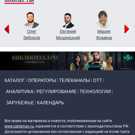
рий
Олег
Евгений
Мария
н
Зиборов
Мошняцкий
Фомина
Primary links
КАТАЛОГ
ОПЕРАТОРЫ
ТЕЛЕКАНАЛЫ
ОТТ
АНАЛИТИКА
РЕГУЛИРОВАНИЕ
ТЕХНОЛОГИИ
ЗАРУБЕЖЬЕ
КАЛЕНДАРЬ
Token Block
Все права на материалы и новости, опубликованные на сайте
www.cableman.ru
, охраняются в соответствии с законодательством РФ.
Допускается цитирование без согласования с редакцией не более трети