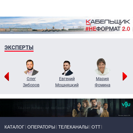
ЭКСПЕРТЫ
рий
Олег
Евгений
Мария
н
Зиборов
Мошняцкий
Фомина
Primary links
КАТАЛОГ
ОПЕРАТОРЫ
ТЕЛЕКАНАЛЫ
ОТТ