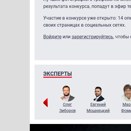
результата конкурса, попадут в эфир т
Участие в конкурсе уже открыто: 14 о
своих страницах в социальных сетях.
Войдите
или
зарегистрируйтесь
, чтобы
ЭКСПЕРТЫ
Тимур
Григорий
Олег
Евгений
Мар
Чудутов
Кузин
Зиборов
Мошняцкий
Фом