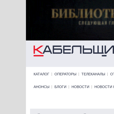
Перейти к основному содержанию
Primary links
КАТАЛОГ
ОПЕРАТОРЫ
ТЕЛЕКАНАЛЫ
О
Primary links bottom
АНОНСЫ
БЛОГИ
НОВОСТИ
НОВОСТИ 