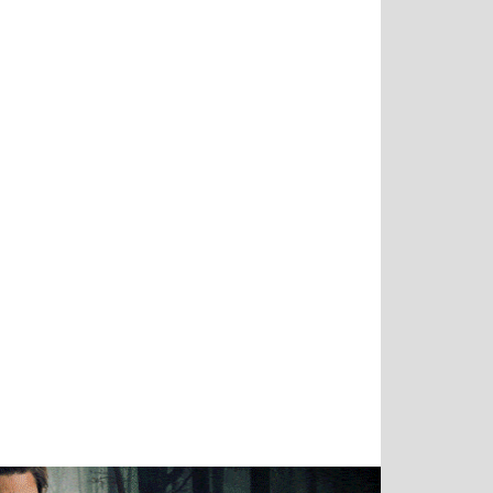
Татьяна
Тимур
Григорий
Олег
Воронова
Чудутов
Кузин
Зиборов