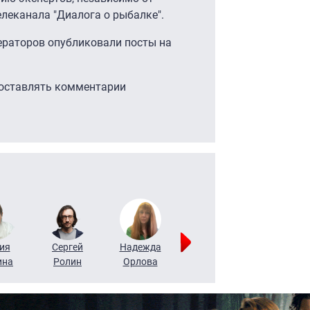
елеканала "Диалога о рыбалке".
ператоров опубликовали посты на
 оставлять комментарии
ия
Сергей
Надежда
Мария
Алексей
ина
Ролин
Орлова
Щербаль
Леонтьев