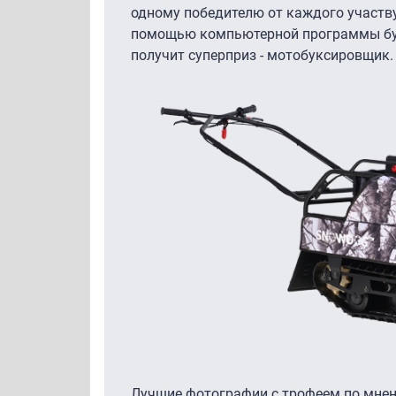
одному победителю от каждого участву
помощью компьютерной программы буд
получит суперприз - мотобуксировщик
Лучшие фотографии с трофеем по мнен