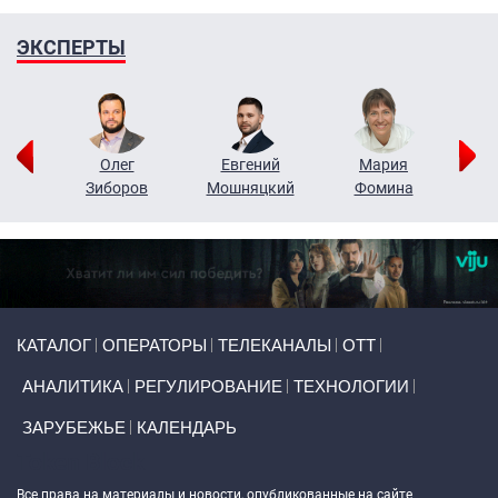
ЭКСПЕРТЫ
рий
Олег
Евгений
Мария
н
Зиборов
Мошняцкий
Фомина
Primary links
КАТАЛОГ
ОПЕРАТОРЫ
ТЕЛЕКАНАЛЫ
ОТТ
АНАЛИТИКА
РЕГУЛИРОВАНИЕ
ТЕХНОЛОГИИ
ЗАРУБЕЖЬЕ
КАЛЕНДАРЬ
Token Block
Все права на материалы и новости, опубликованные на сайте