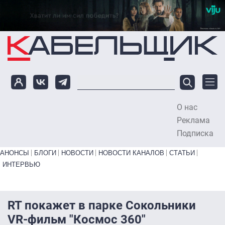
Перейти к основному содержанию
О нас
To
Реклама
Подписка
Primary links bottom
АНОНСЫ
БЛОГИ
НОВОСТИ
НОВОСТИ КАНАЛОВ
СТАТЬИ
ИНТЕРВЬЮ
RT покажет в парке Сокольники
VR-фильм "Космос 360"