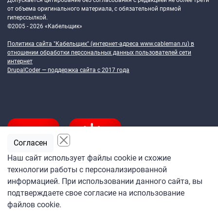
Допускается цитирование без согласования с редакцией не более трети
от объема оригинального материала, с обязательной прямой
гиперссылкой.
©2005 - 2026 «Кабельщик»
Политика сайта "Кабельщик" (интернет-адреса
www.cableman.ru
) в
отношении обработки персональных данных пользователей сети
интернет
DrupalCoder — поддержка сайта c 2017 года
Согласен
Наш сайт использует файлы cookie и схожие
технологии работы с персонализированной
Подпишитесь
информацией. При использовании данного сайта, вы
на ежедневную рассылку
подтверждаете свое согласие на использование
«Кабельщика»
файлов cookie.