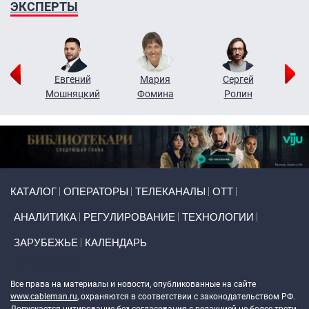
ЭКСПЕРТЫ
ор
Евгений
Мария
Сергей
Н
ко
Мошняцкий
Фомина
Ролин
Primary links
КАТАЛОГ
ОПЕРАТОРЫ
ТЕЛЕКАНАЛЫ
ОТТ
АНАЛИТИКА
РЕГУЛИРОВАНИЕ
ТЕХНОЛОГИИ
ЗАРУБЕЖЬЕ
КАЛЕНДАРЬ
Token Block
Все права на материалы и новости, опубликованные на сайте
www.cableman.ru
, охраняются в соответствии с законодательством РФ.