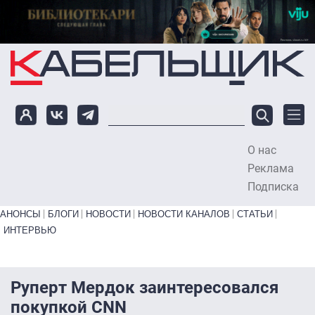
Перейти к основному содержанию
О нас
To
Реклама
Подписка
Primary links bottom
АНОНСЫ
БЛОГИ
НОВОСТИ
НОВОСТИ КАНАЛОВ
СТАТЬИ
ИНТЕРВЬЮ
Руперт Мердок заинтересовался
покупкой CNN