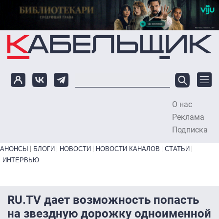
Перейти к основному содержанию
О нас
To
Реклама
Подписка
Primary links bottom
АНОНСЫ
БЛОГИ
НОВОСТИ
НОВОСТИ КАНАЛОВ
СТАТЬИ
ИНТЕРВЬЮ
RU.TV дает возможность попасть
на звездную дорожку одноименной