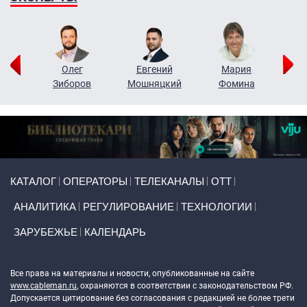
рий
Олег
Евгений
Мария
н
Зиборов
Мошняцкий
Фомина
Primary links
КАТАЛОГ
ОПЕРАТОРЫ
ТЕЛЕКАНАЛЫ
ОТТ
АНАЛИТИКА
РЕГУЛИРОВАНИЕ
ТЕХНОЛОГИИ
ЗАРУБЕЖЬЕ
КАЛЕНДАРЬ
Token Block
Все права на материалы и новости, опубликованные на сайте
www.cableman.ru
, охраняются в соответствии с законодательством РФ.
Допускается цитирование без согласования с редакцией не более трети