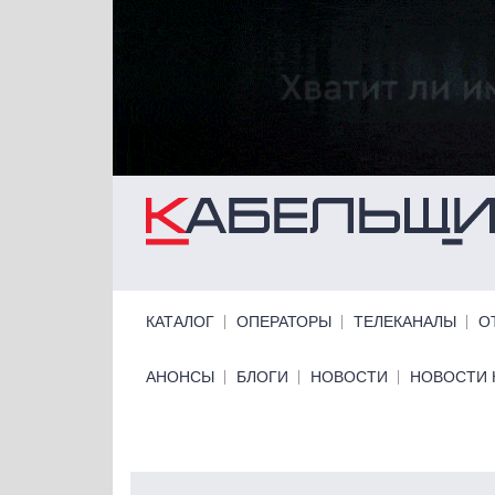
Перейти к основному содержанию
Primary links
КАТАЛОГ
ОПЕРАТОРЫ
ТЕЛЕКАНАЛЫ
О
Primary links bottom
АНОНСЫ
БЛОГИ
НОВОСТИ
НОВОСТИ 