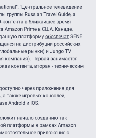
ational", "Центральное телевидение
лы группы Russian Travel Guide, а
D-контента в ближайшее время
а Amazon Prime в США, Канаде,
а данную платформу
обеспечат
SENE
щаяся на дистрибуции российских
глобальные рынки) и Jungo TV
я компания). Первая занимается
каз контента, вторая - техническим
доступно через приложения для
ов, а также игровых консолей,
зе Android и iOS.
оложит начало созданию так
ной платформы в рамках Amazon
самостоятельное приложение с