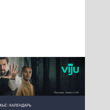
Татьяна
Тимур
Григорий
Олег
Воронова
Чудутов
Кузин
Зиборов
ЖЬЕ
КАЛЕНДАРЬ