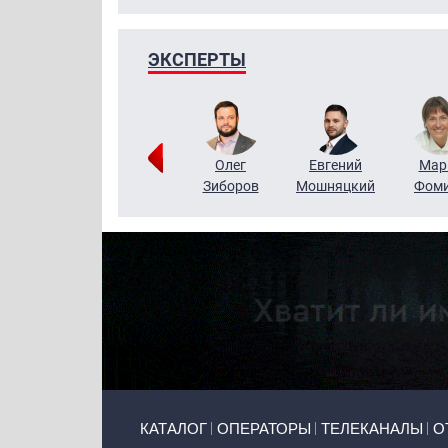
ЭКСПЕРТЫ
Тимур
Григорий
Олег
Евгений
Мар
Чудутов
Кузин
Зиборов
Мошняцкий
Фом
Primary links
КАТАЛОГ
ОПЕРАТОРЫ
ТЕЛЕКАНАЛЫ
О