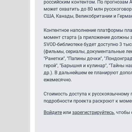
российским контентом. По прогнозам 
может охватить до 80 млн русскогово
США, Канады, Великобритании и Герма
Контентное наполнение платформы пла
момент старта (а приложение должны з
SVOD-библиотеке будет доступно 3 тыс
(фильмы, сериалы, документальные лен
"Ранетки", "Папины дочки", "Лондонгра
герой", "Барышня и кулинар", "Тайны на
др.). В дальнейшем ее планируют допо
ежемесячно.
Стоимость доступа к русскоязычному 
подробности проекта раскроют к момен
Войдите
или
зарегистрируйтесь
, чтобы