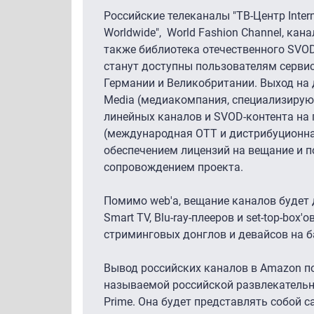
Российские телеканалы "ТВ-Центр Intern
Worldwide", World Fashion Channel, кана
также библиотека отечественного SVO
станут доступны пользователям сервис
Германии и Великобритании. Выход н
Media (медиакомпания, специализирую
линейных каналов и SVOD-контента на 
(международная OTT и дистрибуционна
обеспечением лицензий на вещание и по
сопровождением проекта.
Помимо web'а, вещание каналов будет 
Smart TV, Blu-ray-плееров и set-top-box'
стриминговых донглов и девайсов на ба
Вывод российских каналов в Amazon п
называемой российской развлекатель
Prime. Она будет представлять собой 