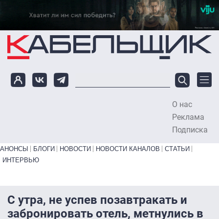
Перейти к основному содержанию
О нас
To
Реклама
Подписка
Primary links bottom
АНОНСЫ
БЛОГИ
НОВОСТИ
НОВОСТИ КАНАЛОВ
СТАТЬИ
ИНТЕРВЬЮ
С утра, не успев позавтракать и
забронировать отель, метнулись в