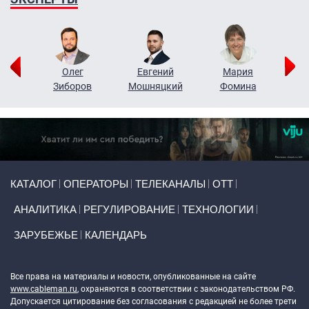
рий
Олег
Евгений
Мария
н
Зиборов
Мошняцкий
Фомина
Primary links
КАТАЛОГ
ОПЕРАТОРЫ
ТЕЛЕКАНАЛЫ
ОТТ
АНАЛИТИКА
РЕГУЛИРОВАНИЕ
ТЕХНОЛОГИИ
ЗАРУБЕЖЬЕ
КАЛЕНДАРЬ
Token Block
Все права на материалы и новости, опубликованные на сайте
www.cableman.ru
, охраняются в соответствии с законодательством РФ.
Допускается цитирование без согласования с редакцией не более трети