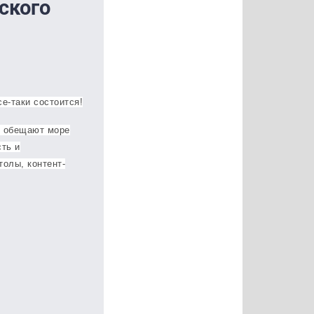
ского
се-таки состоится!
ы обещают море
ть и
толы, контент-