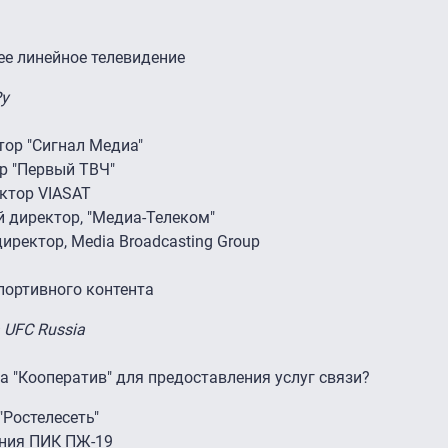
ее линейное телевидение
Ру
тор "Сигнал Медиа"
ор "Первый ТВЧ"
ектор VIASAT
й директор, "Медиа-Телеком"
директор, Media Broadcasting Group
портивного контента
 UFC Russia
 "Кооператив" для предоставления услуг связи?
"Ростелесеть"
ения ПИК ПЖ-19