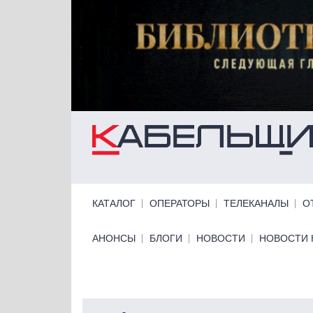
Перейти к основному содержанию
Primary links
КАТАЛОГ
ОПЕРАТОРЫ
ТЕЛЕКАНАЛЫ
О
Primary links bottom
АНОНСЫ
БЛОГИ
НОВОСТИ
НОВОСТИ 