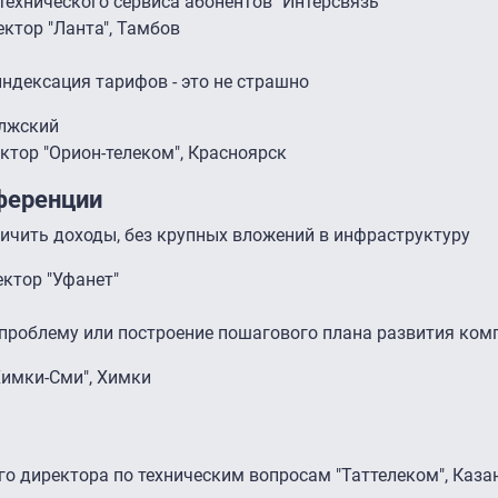
 технического сервиса абонентов "Интерсвязь"
ектор "Ланта", Тамбов
ндексация тарифов - это не страшно
олжский
ктор "Орион-телеком", Красноярск
ференции
ичить доходы, без крупных вложений в инфраструктуру
ектор "Уфанет"
проблему или построение пошагового плана развития ком
Химки-Сми", Химки
ого директора по техническим вопросам "Таттелеком", Каза