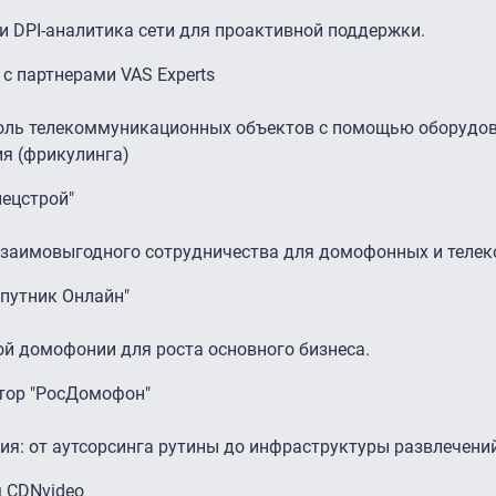
 DPI-аналитика сети для проактивной поддержки.
 с партнерами VAS Experts
оль телекоммуникационных объектов с помощью оборудов
я (фрикулинга)
пецстрой"
 взаимовыгодного сотрудничества для домофонных и теле
Спутник Онлайн"
й домофонии для роста основного бизнеса.
ктор "РосДомофон"
ия: от аутсорсинга рутины до инфраструктуры развлечени
м CDNvideo