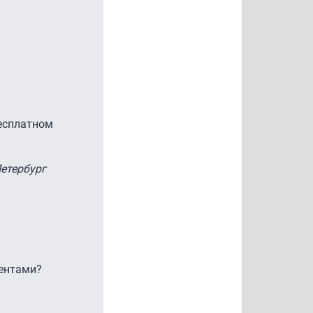
бесплатном
етербург
нентами?