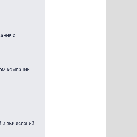
ания с
ком компаний
й и вычислений