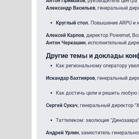
Антон Примаков
, руководитель центра
Александр Васильев
, генеральный дир
Круглый стол.
Повышение ARPU и и
Алексей Карпов
, директор Powernet, В
Антон Черкашин
, исполнительный дире
Другие темы и доклады кон
Как региональному оператору увел
Искандар Бахтияров
, генеральный дир
Как достичь цели и решить любую 
Сергей Сукач
, генеральный директор "
Таттелеком: эволюция "Динозавра"
Андрей Урлин
, заместитель генеральн