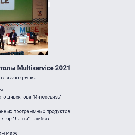
олы Multiservice 2021
торского рынка
ом
ого директора "Интерсвязь"
венных программных продуктов
ектор "Ланта", Тамбов
вом мире