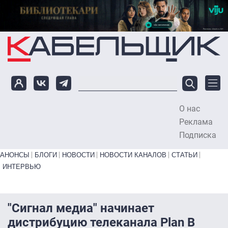
Перейти к основному содержанию
О нас
To
Реклама
Подписка
Primary links bottom
АНОНСЫ
БЛОГИ
НОВОСТИ
НОВОСТИ КАНАЛОВ
СТАТЬИ
ИНТЕРВЬЮ
"Сигнал медиа" начинает
дистрибуцию телеканала Plan B