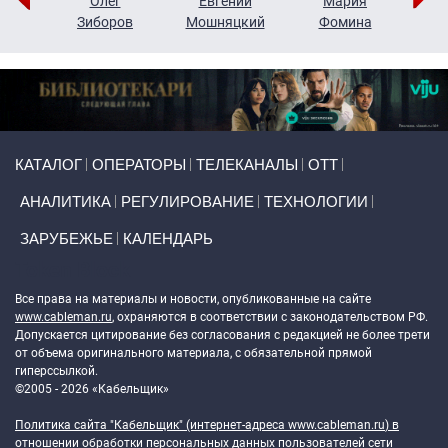
рий
Олег
Евгений
Мария
н
Зиборов
Мошняцкий
Фомина
Primary links
КАТАЛОГ
ОПЕРАТОРЫ
ТЕЛЕКАНАЛЫ
ОТТ
АНАЛИТИКА
РЕГУЛИРОВАНИЕ
ТЕХНОЛОГИИ
ЗАРУБЕЖЬЕ
КАЛЕНДАРЬ
Token Block
Все права на материалы и новости, опубликованные на сайте
www.cableman.ru
, охраняются в соответствии с законодательством РФ.
Допускается цитирование без согласования с редакцией не более трети
от объема оригинального материала, с обязательной прямой
гиперссылкой.
©2005 - 2026 «Кабельщик»
Политика сайта "Кабельщик" (интернет-адреса
www.cableman.ru
) в
отношении обработки персональных данных пользователей сети