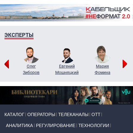
ЭКСПЕРТЫ
рий
Олег
Евгений
Мария
н
Зиборов
Мошняцкий
Фомина
Primary links
КАТАЛОГ
ОПЕРАТОРЫ
ТЕЛЕКАНАЛЫ
ОТТ
АНАЛИТИКА
РЕГУЛИРОВАНИЕ
ТЕХНОЛОГИИ