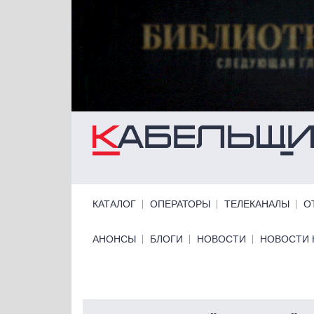
Перейти к основному содержанию
Primary links
КАТАЛОГ
ОПЕРАТОРЫ
ТЕЛЕКАНАЛЫ
О
Primary links bottom
АНОНСЫ
БЛОГИ
НОВОСТИ
НОВОСТИ 