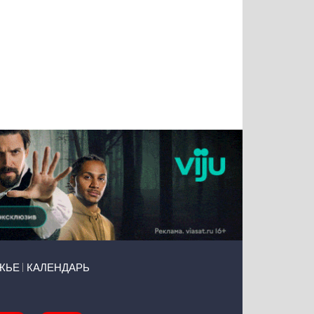
Татьяна
Тимур
Григорий
Олег
Воронова
Чудутов
Кузин
Зиборов
ЖЬЕ
КАЛЕНДАРЬ