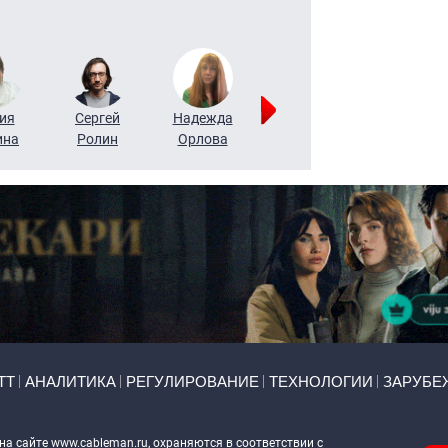
ия
Сергей
Надежда
Мария
Алексей
ина
Ролин
Орлова
Щербаль
Леонтьев
ТТ
АНАЛИТИКА
РЕГУЛИРОВАНИЕ
ТЕХНОЛОГИИ
ЗАРУБЕ
 на сайте
www.cableman.ru
, охраняются в соответствии с