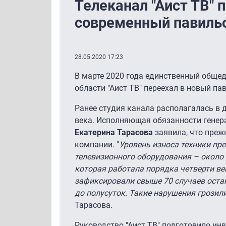
Телеканал "Аист ТВ" 
современный павиль
28.05.2020 17:23
В марте 2020 года единственный обще
области "Аист ТВ" переехал в новый па
Ранее студия канала располагалась в 
века. Исполняющая обязанности генера
Екатерина Тарасова
заявила, что преж
компании. "
Уровень износа техники пр
телевизионного оборудования – около п
которая работала порядка четверти ве
зафиксировали свыше 70 случаев оста
до полусуток. Такие нарушения грозил
Тарасова.
Руководство "Аист ТВ" подготовило ин