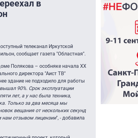
переехал в
он
доступный телеканал Иркутской
вильон, сообщает газета "Областная".
доме Полякова – особняке начала XX
льного директора "Аист ТВ"
нее здание не подходило для работы
евышал 90%. Срок эксплуатации
яти лет, а у нас была техника,
ка. Только за два месяца мы
новок вещания от нескольких секунд
и нам отзывом лицензии
", - добавила
вестиционный проект, который