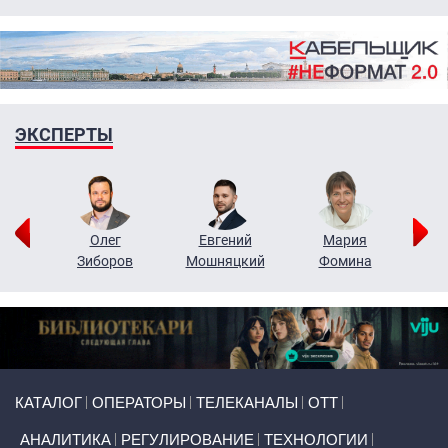
ЭКСПЕРТЫ
рий
Олег
Евгений
Мария
н
Зиборов
Мошняцкий
Фомина
Primary links
КАТАЛОГ
ОПЕРАТОРЫ
ТЕЛЕКАНАЛЫ
ОТТ
АНАЛИТИКА
РЕГУЛИРОВАНИЕ
ТЕХНОЛОГИИ