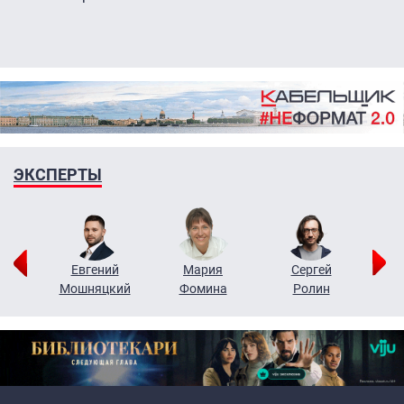
ЭКСПЕРТЫ
ор
Евгений
Мария
Сергей
Н
ко
Мошняцкий
Фомина
Ролин