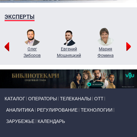
ЭКСПЕРТЫ
рий
Олег
Евгений
Мария
н
Зиборов
Мошняцкий
Фомина
Primary links
КАТАЛОГ
ОПЕРАТОРЫ
ТЕЛЕКАНАЛЫ
ОТТ
АНАЛИТИКА
РЕГУЛИРОВАНИЕ
ТЕХНОЛОГИИ
ЗАРУБЕЖЬЕ
КАЛЕНДАРЬ
Token Block