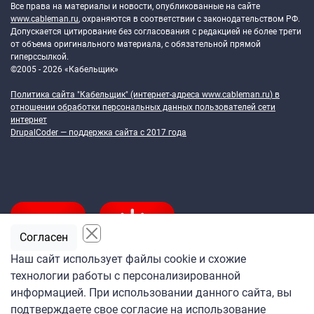
Все права на материалы и новости, опубликованные на сайте
www.cableman.ru
, охраняются в соответствии с законодательством РФ.
Допускается цитирование без согласования с редакцией не более трети
от объема оригинального материала, с обязательной прямой
гиперссылкой.
©2005 - 2026 «Кабельщик»
Политика сайта "Кабельщик" (интернет-адреса
www.cableman.ru
) в
отношении обработки персональных данных пользователей сети
интернет
DrupalCoder — поддержка сайта c 2017 года
Согласен
Наш сайт использует файлы cookie и схожие
технологии работы с персонализированной
Подпишитесь
информацией. При использовании данного сайта, вы
на ежедневную рассылку
подтверждаете свое согласие на использование