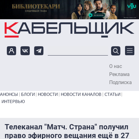
Перейти к основному содержанию
О нас
To
Реклама
Подписка
Primary links bottom
АНОНСЫ
БЛОГИ
НОВОСТИ
НОВОСТИ КАНАЛОВ
СТАТЬИ
ИНТЕРВЬЮ
Телеканал "Матч. Страна" получил
право эфирного вещания ещё в 27