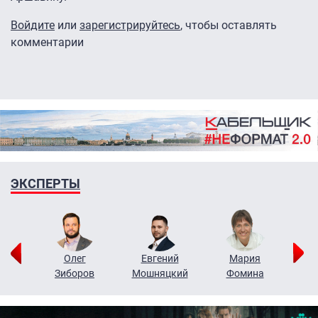
Войдите
или
зарегистрируйтесь
, чтобы оставлять
комментарии
ЭКСПЕРТЫ
рий
Олег
Евгений
Мария
н
Зиборов
Мошняцкий
Фомина