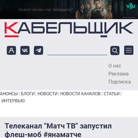
Перейти к основному содержанию
О нас
To
Реклама
Подписка
Primary links bottom
АНОНСЫ
БЛОГИ
НОВОСТИ
НОВОСТИ КАНАЛОВ
СТАТЬИ
ИНТЕРВЬЮ
Телеканал "Матч ТВ" запустил
флеш-моб #янаматче