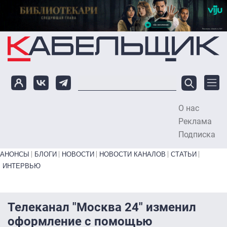
Перейти к основному содержанию
О нас
To
Реклама
Подписка
Primary links bottom
АНОНСЫ
БЛОГИ
НОВОСТИ
НОВОСТИ КАНАЛОВ
СТАТЬИ
ИНТЕРВЬЮ
Телеканал "Москва 24" изменил
оформление с помощью