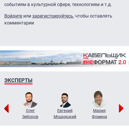
событиям в культурной сфере, технологиям и т.д.
Войдите
или
зарегистрируйтесь
, чтобы оставлять
комментарии
ЭКСПЕРТЫ
рий
Олег
Евгений
Мария
н
Зиборов
Мошняцкий
Фомина