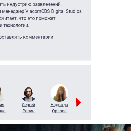
ить индустрию развлечений.
 менеджер ViacomCBS Digital Studios
считает, что это поможет
 технологии.
 оставлять комментарии
ия
Сергей
Надежда
Мария
Алексей
ина
Ролин
Орлова
Щербаль
Леонтьев