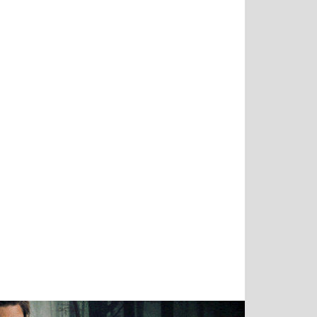
Татьяна
Тимур
Григорий
Олег
Воронова
Чудутов
Кузин
Зиборов