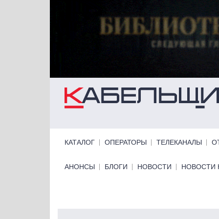
Перейти к основному содержанию
Primary links
КАТАЛОГ
ОПЕРАТОРЫ
ТЕЛЕКАНАЛЫ
О
Primary links bottom
АНОНСЫ
БЛОГИ
НОВОСТИ
НОВОСТИ 