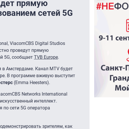
едет прямую
зованием сетей 5G
nal, ViacomCBS Digital Studios
местно проведут прямую
ей 5G, сообщает
TVB Europe
.
я в Амстердаме. Канал MTV будет
ре. В программе вживую выступит
стерс
(Emma Heesters).
comCBS Networks International
 искусственный интеллект.
я по сети 5G оператора
одемонстрировать зрителям, как