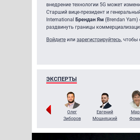
внедрение технологии 5G может измен
Старший вице-президент и генеральный
International
Брендан Ям
(Brendan Yam) 
раздвинуть границы коммерциализации
Войдите
или
зарегистрируйтесь
, чтобы
ЭКСПЕРТЫ
Тимур
Григорий
Олег
Евгений
Мар
Чудутов
Кузин
Зиборов
Мошняцкий
Фом