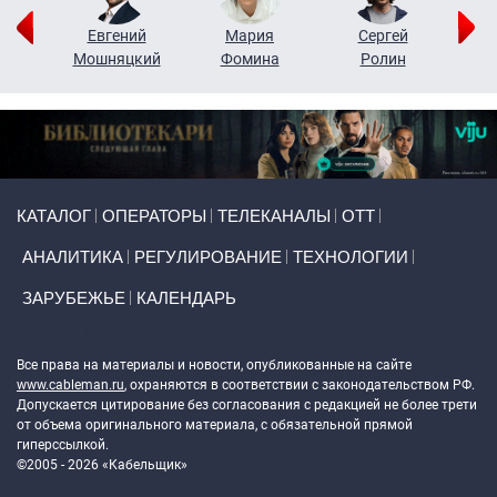
ор
Евгений
Мария
Сергей
Н
ко
Мошняцкий
Фомина
Ролин
Primary links
КАТАЛОГ
ОПЕРАТОРЫ
ТЕЛЕКАНАЛЫ
ОТТ
АНАЛИТИКА
РЕГУЛИРОВАНИЕ
ТЕХНОЛОГИИ
ЗАРУБЕЖЬЕ
КАЛЕНДАРЬ
Token Block
Все права на материалы и новости, опубликованные на сайте
www.cableman.ru
, охраняются в соответствии с законодательством РФ.
Допускается цитирование без согласования с редакцией не более трети
от объема оригинального материала, с обязательной прямой
гиперссылкой.
©2005 - 2026 «Кабельщик»